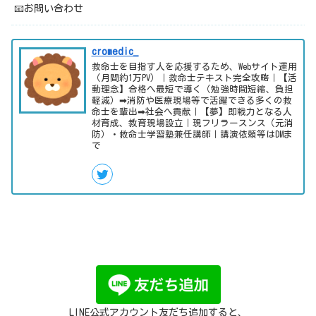
📧お問い合わせ
cromedic_
救命士を目指す人を応援するため、Webサイト運用
（月間約1万PV）｜救命士テキスト完全攻略｜【活
動理念】合格へ最短で導く（勉強時間短縮、負担
軽減）➡消防や医療現場等で活躍できる多くの救
命士を輩出➡社会へ貢献｜【夢】即戦力となる人
材育成、教育現場設立｜現フリラースンス（元消
防）・救命士学習塾兼任講師｜講演依頼等はDMま
で
LINE公式アカウント友だち追加すると、