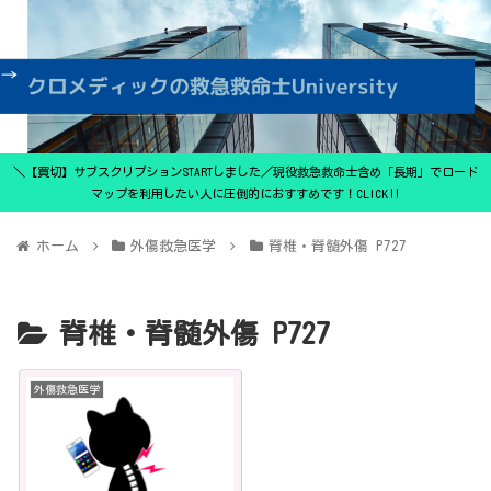
＼【買切】サブスクリプションSTARTしました／現役救急救命士含め「長期」でロード
マップを利用したい人に圧倒的におすすめです！CLICK‼
ホーム
外傷救急医学
脊椎・脊髄外傷 P727
脊椎・脊髄外傷 P727
外傷救急医学