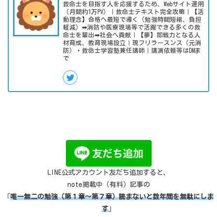
救命士を目指す人を応援するため、Webサイト運用
（月間約1万PV）｜救命士テキスト完全攻略｜【活
動理念】合格へ最短で導く（勉強時間短縮、負担
軽減）➡消防や医療現場等で活躍できる多くの救
命士を輩出➡社会へ貢献｜【夢】即戦力となる人
材育成、教育現場設立｜現フリラースンス（元消
防）・救命士学習塾兼任講師｜講演依頼等はDMま
で
LINE公式アカウント友だち追加すると、
note掲載中（有料）記事の
「
唯一無二の勉強（第１章～第７章）読まないと数年間を無駄にしま
す
」