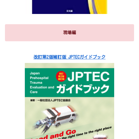
現場編
改訂第2版補訂版 JPTECガイドブック