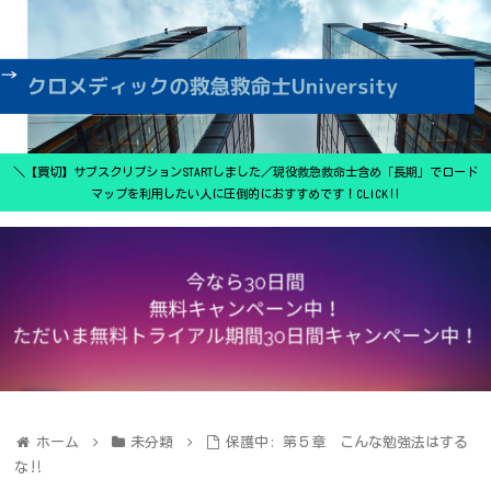
＼【買切】サブスクリプションSTARTしました／現役救急救命士含め「長期」でロード
マップを利用したい人に圧倒的におすすめです！CLICK‼
ホーム
未分類
保護中: 第５章 こんな勉強法はする
な‼