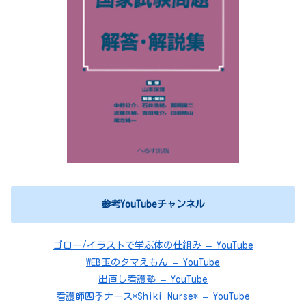
参考YouTubeチャンネル
ゴロー/イラストで学ぶ体の仕組み – YouTube
WEB玉のタマえもん – YouTube
出直し看護塾 – YouTube
看護師四季ナース*Shiki Nurse* – YouTube