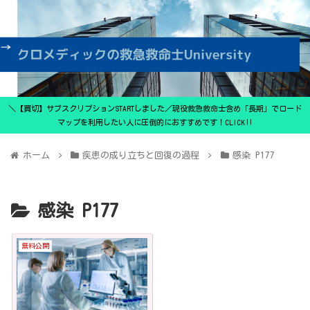
＼【買切】サブスクリプションSTARTしました／現役救急救命士含め「長期」でロード
マップを利用したい人に圧倒的におすすめです！CLICK‼
ホーム
疾患の成り立ちと回復の過程
感染 P177
感染 P177
無料公開