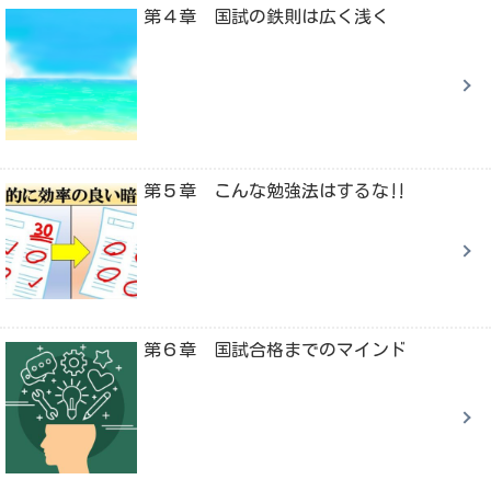
第４章 国試の鉄則は広く浅く
第５章 こんな勉強法はするな‼
第６章 国試合格までのマインド