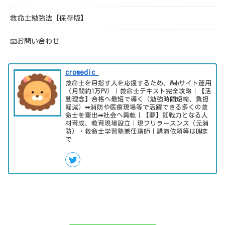
救命士勉強法【保存版】
📧お問い合わせ
cromedic_
救命士を目指す人を応援するため、Webサイト運用
（月間約1万PV）｜救命士テキスト完全攻略｜【活
動理念】合格へ最短で導く（勉強時間短縮、負担
軽減）➡消防や医療現場等で活躍できる多くの救
命士を輩出➡社会へ貢献｜【夢】即戦力となる人
材育成、教育現場設立｜現フリラースンス（元消
防）・救命士学習塾兼任講師｜講演依頼等はDMま
で