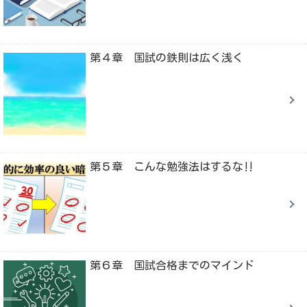
第４章 国試の鉄則は広く浅く
第５章 こんな勉強法はするな‼
第６章 国試合格までのマインド