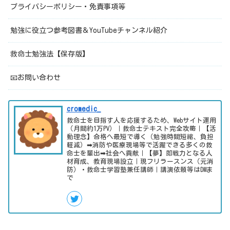
プライバシーポリシー・免責事項等
勉強に役立つ参考図書＆YouTubeチャンネル紹介
救命士勉強法【保存版】
📧お問い合わせ
cromedic_
救命士を目指す人を応援するため、Webサイト運用
（月間約1万PV）｜救命士テキスト完全攻略｜【活
動理念】合格へ最短で導く（勉強時間短縮、負担
軽減）➡消防や医療現場等で活躍できる多くの救
命士を輩出➡社会へ貢献｜【夢】即戦力となる人
材育成、教育現場設立｜現フリラースンス（元消
防）・救命士学習塾兼任講師｜講演依頼等はDMま
で