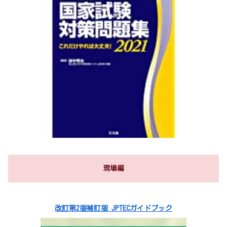
現場編
改訂第2版補訂版 JPTECガイドブック