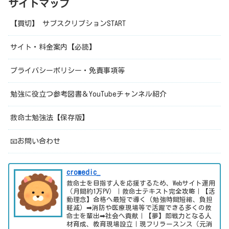
サイトマップ
【買切】 サブスクリプションSTART
サイト・料金案内【必読】
プライバシーポリシー・免責事項等
勉強に役立つ参考図書＆YouTubeチャンネル紹介
救命士勉強法【保存版】
📧お問い合わせ
cromedic_
救命士を目指す人を応援するため、Webサイト運用
（月間約1万PV）｜救命士テキスト完全攻略｜【活
動理念】合格へ最短で導く（勉強時間短縮、負担
軽減）➡消防や医療現場等で活躍できる多くの救
命士を輩出➡社会へ貢献｜【夢】即戦力となる人
材育成、教育現場設立｜現フリラースンス（元消