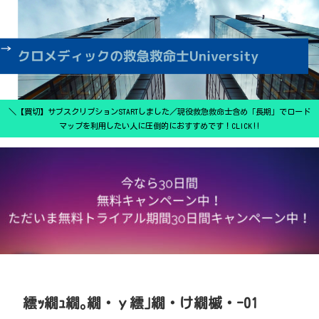
＼【買切】サブスクリプションSTARTしました／現役救急救命士含め「長期」でロード
マップを利用したい人に圧倒的におすすめです！CLICK‼
繧ｯ繝ｭ繝｡繝・ｙ繧｣繝・け繝槭・-01