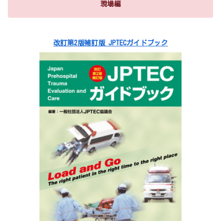
現場編
改訂第2版補訂版 JPTECガイドブック