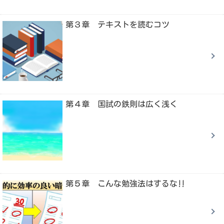
第３章 テキストを読むコツ
第４章 国試の鉄則は広く浅く
第５章 こんな勉強法はするな‼