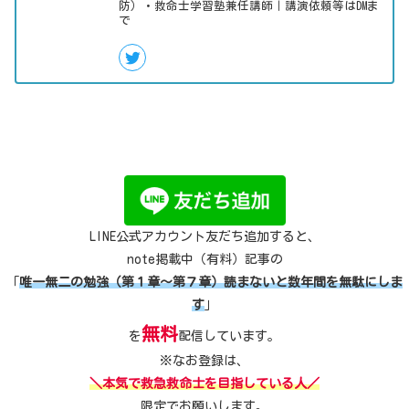
防）・救命士学習塾兼任講師｜講演依頼等はDMま
で
LINE公式アカウント友だち追加すると、
note掲載中（有料）記事の
「
唯一無二の勉強（第１章～第７章）読まないと数年間を無駄にしま
す
」
無料
を
配信しています。
※なお登録は、
＼本気で救急救命士を目指している人／
限定でお願いします。