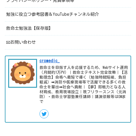
プライバシーポリシー・免責事項等
勉強に役立つ参考図書＆YouTubeチャンネル紹介
救命士勉強法【保存版】
📧お問い合わせ
cromedic_
救命士を目指す人を応援するため、Webサイト運用
（月間約1万PV）｜救命士テキスト完全攻略｜【活
動理念】合格へ最短で導く（勉強時間短縮、負担
軽減）➡消防や医療現場等で活躍できる多くの救
命士を輩出➡社会へ貢献｜【夢】即戦力となる人
材育成、教育現場設立｜現フリラースンス（元消
防）・救命士学習塾兼任講師｜講演依頼等はDMま
で