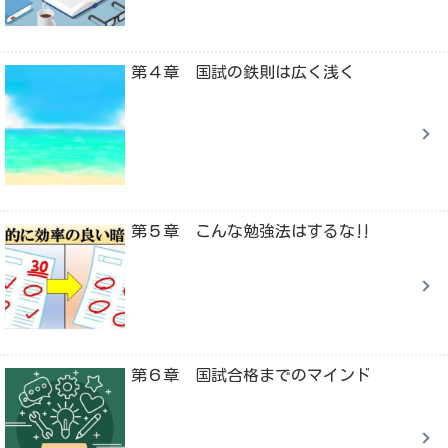
第４章 国試の鉄則は広く浅く
第５章 こんな勉強法はするな‼
第６章 国試合格までのマインド