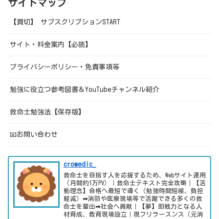
サイトマップ
【買切】 サブスクリプションSTART
サイト・料金案内【必読】
プライバシーポリシー・免責事項等
勉強に役立つ参考図書＆YouTubeチャンネル紹介
救命士勉強法【保存版】
📧お問い合わせ
cromedic_
救命士を目指す人を応援するため、Webサイト運用
（月間約1万PV）｜救命士テキスト完全攻略｜【活
動理念】合格へ最短で導く（勉強時間短縮、負担
軽減）➡消防や医療現場等で活躍できる多くの救
命士を輩出➡社会へ貢献｜【夢】即戦力となる人
材育成、教育現場設立｜現フリラースンス（元消