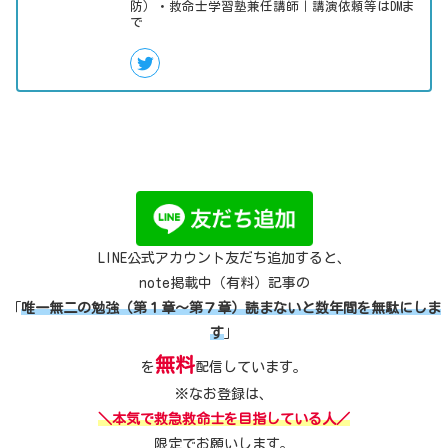
防）・救命士学習塾兼任講師｜講演依頼等はDMま
で
LINE公式アカウント友だち追加すると、
note掲載中（有料）記事の
「
唯一無二の勉強（第１章～第７章）読まないと数年間を無駄にしま
す
」
無料
を
配信しています。
※なお登録は、
＼本気で救急救命士を目指している人／
限定でお願いします。