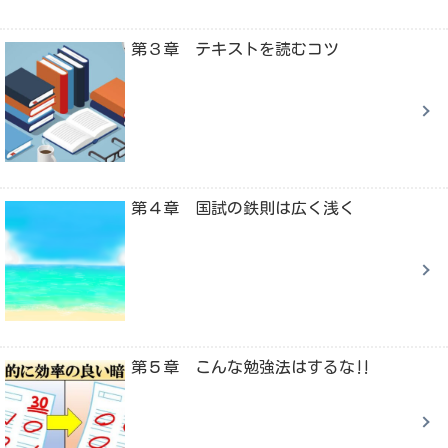
第３章 テキストを読むコツ
第４章 国試の鉄則は広く浅く
第５章 こんな勉強法はするな‼