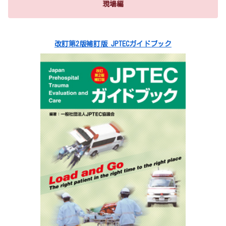
現場編
改訂第2版補訂版 JPTECガイドブック