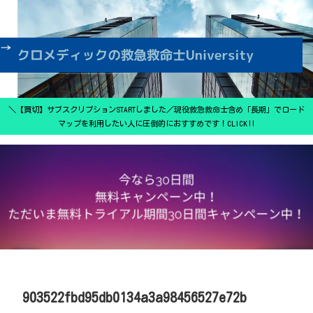
＼【買切】サブスクリプションSTARTしました／現役救急救命士含め「長期」でロード
マップを利用したい人に圧倒的におすすめです！CLICK‼
903522fbd95db0134a3a98456527e72b