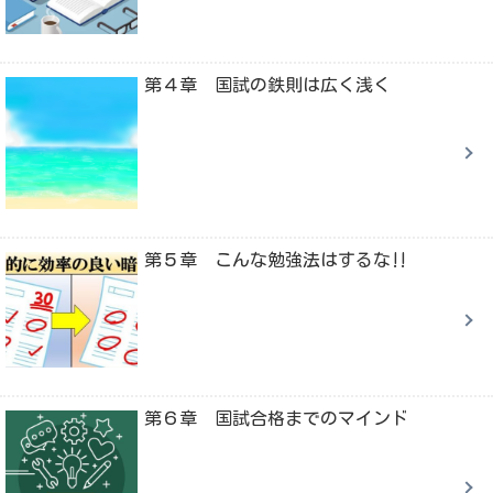
第４章 国試の鉄則は広く浅く
第５章 こんな勉強法はするな‼
第６章 国試合格までのマインド