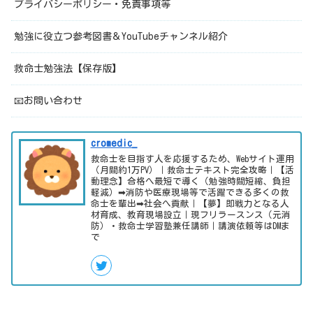
プライバシーポリシー・免責事項等
勉強に役立つ参考図書＆YouTubeチャンネル紹介
救命士勉強法【保存版】
📧お問い合わせ
cromedic_
救命士を目指す人を応援するため、Webサイト運用
（月間約1万PV）｜救命士テキスト完全攻略｜【活
動理念】合格へ最短で導く（勉強時間短縮、負担
軽減）➡消防や医療現場等で活躍できる多くの救
命士を輩出➡社会へ貢献｜【夢】即戦力となる人
材育成、教育現場設立｜現フリラースンス（元消
防）・救命士学習塾兼任講師｜講演依頼等はDMま
で