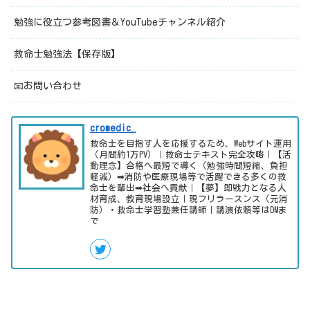
勉強に役立つ参考図書＆YouTubeチャンネル紹介
救命士勉強法【保存版】
📧お問い合わせ
cromedic_
救命士を目指す人を応援するため、Webサイト運用
（月間約1万PV）｜救命士テキスト完全攻略｜【活
動理念】合格へ最短で導く（勉強時間短縮、負担
軽減）➡消防や医療現場等で活躍できる多くの救
命士を輩出➡社会へ貢献｜【夢】即戦力となる人
材育成、教育現場設立｜現フリラースンス（元消
防）・救命士学習塾兼任講師｜講演依頼等はDMま
で