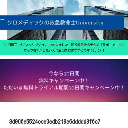
＼【買切】サブスクリプションSTARTしました／現役救急救命士含め「長期」でロード
マップを利用したい人に圧倒的におすすめです！CLICK‼
8d906e5524cce0edb219e6ddddd9f6c7