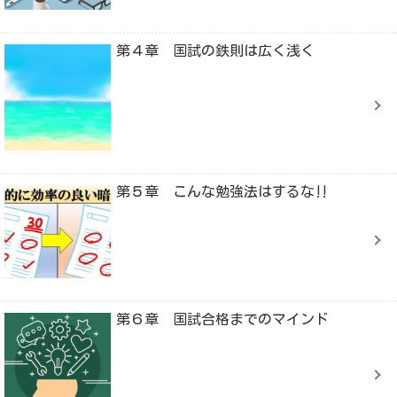
第４章 国試の鉄則は広く浅く
第５章 こんな勉強法はするな‼
第６章 国試合格までのマインド