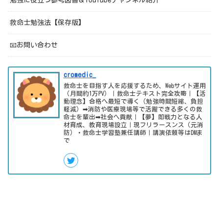
勉強に役立つ参考図書＆YouTubeチャンネル紹介
救命士勉強法【保存版】
📧お問い合わせ
cromedic_
救命士を目指す人を応援するため、Webサイト運用
（月間約1万PV）｜救命士テキスト完全攻略｜【活
動理念】合格へ最短で導く（勉強時間短縮、負担
軽減）➡消防や医療現場等で活躍できる多くの救
命士を輩出➡社会へ貢献｜【夢】即戦力となる人
材育成、教育現場設立｜現フリラースンス（元消
防）・救命士学習塾兼任講師｜講演依頼等はDMま
で