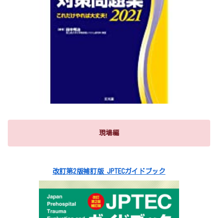
現場編
改訂第2版補訂版 JPTECガイドブック