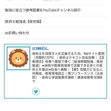
勉強に役立つ参考図書＆YouTubeチャンネル紹介
救命士勉強法【保存版】
📧お問い合わせ
cromedic_
救命士を目指す人を応援するため、Webサイト運用
（月間約1万PV）｜救命士テキスト完全攻略｜【活
動理念】合格へ最短で導く（勉強時間短縮、負担
軽減）➡消防や医療現場等で活躍できる多くの救
命士を輩出➡社会へ貢献｜【夢】即戦力となる人
材育成、教育現場設立｜現フリラースンス（元消
防）・救命士学習塾兼任講師｜講演依頼等はDMま
で