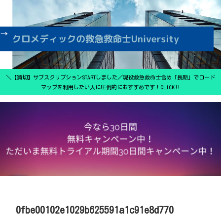
＼【買切】サブスクリプションSTARTしました／現役救急救命士含め「長期」でロード
マップを利用したい人に圧倒的におすすめです！CLICK‼
0fbe00102e1029b625591a1c91e8d770