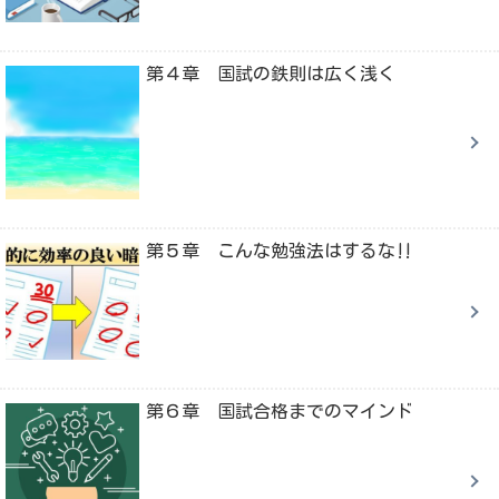
第４章 国試の鉄則は広く浅く
第５章 こんな勉強法はするな‼
第６章 国試合格までのマインド