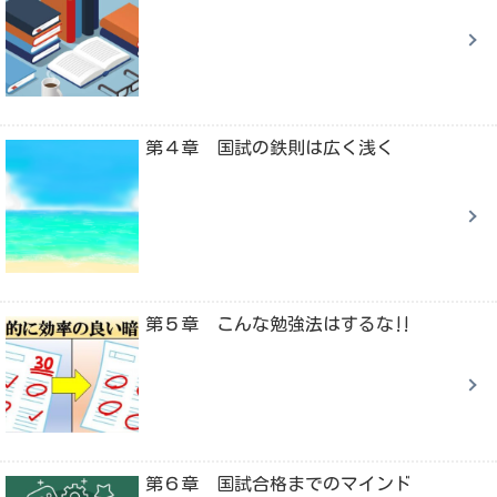
第４章 国試の鉄則は広く浅く
第５章 こんな勉強法はするな‼
第６章 国試合格までのマインド