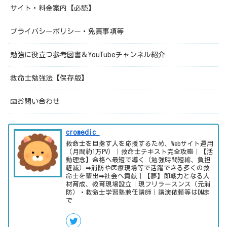
サイト・料金案内【必読】
プライバシーポリシー・免責事項等
勉強に役立つ参考図書＆YouTubeチャンネル紹介
救命士勉強法【保存版】
📧お問い合わせ
cromedic_
救命士を目指す人を応援するため、Webサイト運用
（月間約1万PV）｜救命士テキスト完全攻略｜【活
動理念】合格へ最短で導く（勉強時間短縮、負担
軽減）➡消防や医療現場等で活躍できる多くの救
命士を輩出➡社会へ貢献｜【夢】即戦力となる人
材育成、教育現場設立｜現フリラースンス（元消
防）・救命士学習塾兼任講師｜講演依頼等はDMま
で