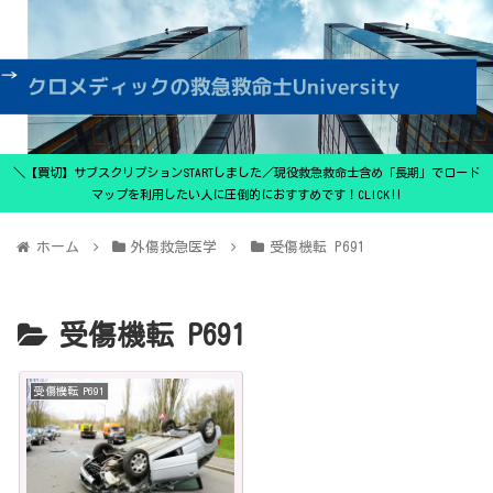
＼【買切】サブスクリプションSTARTしました／現役救急救命士含め「長期」でロード
マップを利用したい人に圧倒的におすすめです！CLICK‼
ホーム
外傷救急医学
受傷機転 P691
受傷機転 P691
受傷機転 P691