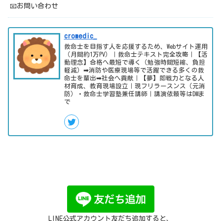
📧お問い合わせ
cromedic_
救命士を目指す人を応援するため、Webサイト運用
（月間約1万PV）｜救命士テキスト完全攻略｜【活
動理念】合格へ最短で導く（勉強時間短縮、負担
軽減）➡消防や医療現場等で活躍できる多くの救
命士を輩出➡社会へ貢献｜【夢】即戦力となる人
材育成、教育現場設立｜現フリラースンス（元消
防）・救命士学習塾兼任講師｜講演依頼等はDMま
で
LINE公式アカウント友だち追加すると、