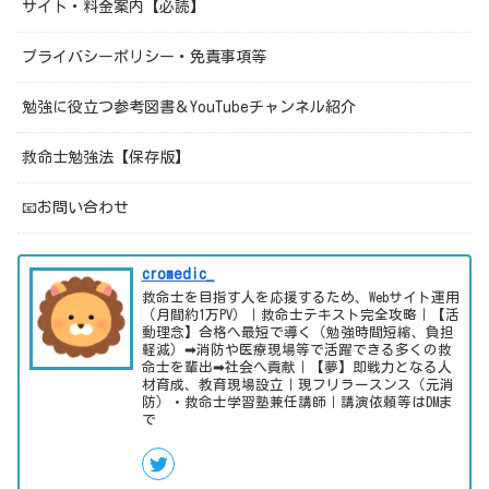
サイト・料金案内【必読】
プライバシーポリシー・免責事項等
勉強に役立つ参考図書＆YouTubeチャンネル紹介
救命士勉強法【保存版】
📧お問い合わせ
cromedic_
救命士を目指す人を応援するため、Webサイト運用
（月間約1万PV）｜救命士テキスト完全攻略｜【活
動理念】合格へ最短で導く（勉強時間短縮、負担
軽減）➡消防や医療現場等で活躍できる多くの救
命士を輩出➡社会へ貢献｜【夢】即戦力となる人
材育成、教育現場設立｜現フリラースンス（元消
防）・救命士学習塾兼任講師｜講演依頼等はDMま
で