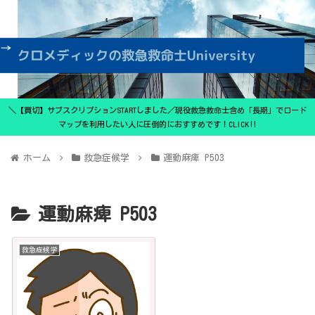
＼【買切】サブスクリプションSTARTしました／現役救急救命士含め「長期」でロード
マップを利用したい人に圧倒的におすすめです！CLICK‼
ホーム
救急症候学
運動麻痺 P503
運動麻痺 P503
救急症候学