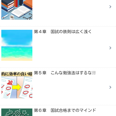
第４章 国試の鉄則は広く浅く
第５章 こんな勉強法はするな‼
第６章 国試合格までのマインド