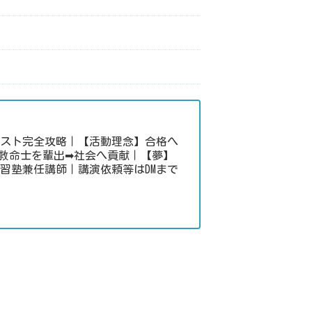
キスト完全攻略｜【活動理念】合格へ
救命士を輩出➡社会へ貢献｜【夢】
習塾兼任講師｜講演依頼等はDMまで