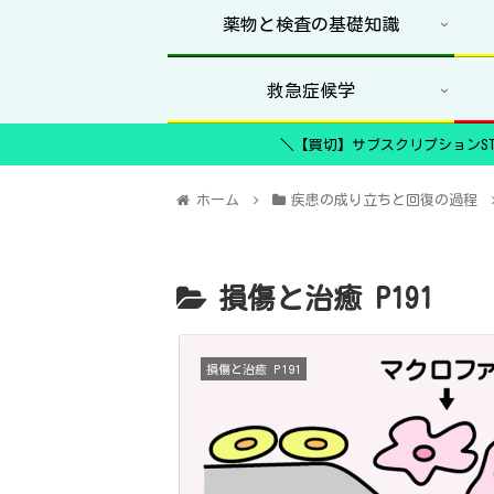
薬物と検査の基礎知識
救急症候学
＼【買切】サブスクリプションST
ホーム
疾患の成り立ちと回復の過程
損傷と治癒 P191
損傷と治癒 P191