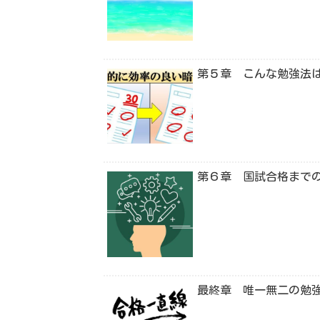
第５章 こんな勉強法
第６章 国試合格まで
最終章 唯一無二の勉