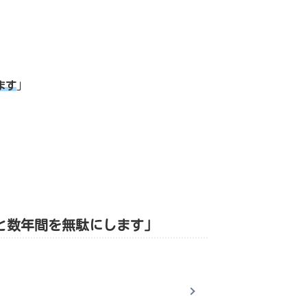
ます
」
と数年間を無駄にします」