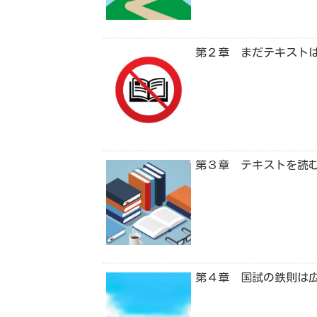
第２章 まだテキスト
第３章 テキストを読
第４章 国試の鉄則は