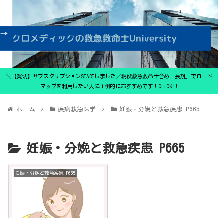
＼【買切】サブスクリプションSTARTしました／現役救急救命士含め「長期」でロード
マップを利用したい人に圧倒的におすすめです！CLICK‼
ホーム
疾病救急医学
妊娠・分娩と救急疾患 P665
妊娠・分娩と救急疾患 P665
妊娠・分娩と救急疾患 P665