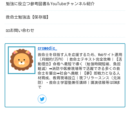
勉強に役立つ参考図書＆YouTubeチャンネル紹介
救命士勉強法【保存版】
📧お問い合わせ
cromedic_
救命士を目指す人を応援するため、Webサイト運用
（月間約1万PV）｜救命士テキスト完全攻略｜【活
動理念】合格へ最短で導く（勉強時間短縮、負担
軽減）➡消防や医療現場等で活躍できる多くの救
命士を輩出➡社会へ貢献｜【夢】即戦力となる人
材育成、教育現場設立｜現フリラースンス（元消
防）・救命士学習塾兼任講師｜講演依頼等はDMま
で