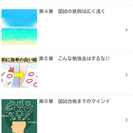
第４章 国試の鉄則は広く浅く
第５章 こんな勉強法はするな‼
第６章 国試合格までのマインド