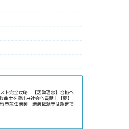
キスト完全攻略｜【活動理念】合格へ
救命士を輩出➡社会へ貢献｜【夢】
習塾兼任講師｜講演依頼等はDMまで