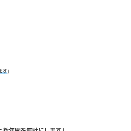
ます
」
と数年間を無駄にします」