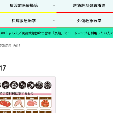
病院前医療概論
救急救命処置概論
疾病救急医学
外傷救急医学
ARTしました／現役救急救命士含め「長期」でロードマップを利用したい人に
系疾患 P617
17