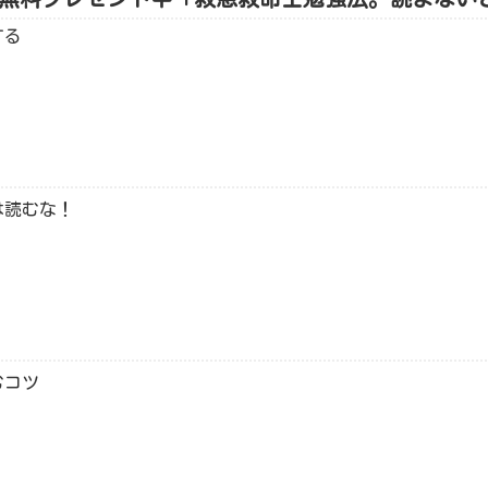
する
は読むな！
むコツ