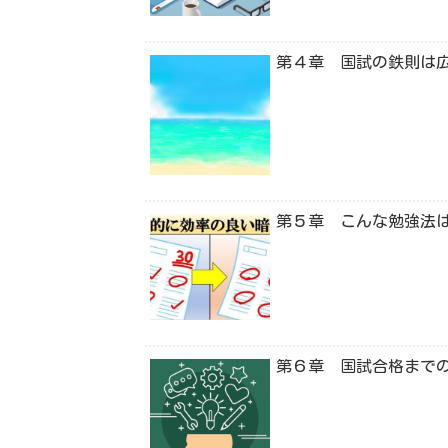
第４章 国試の鉄則は
第５章 こんな勉強法
第６章 国試合格まで