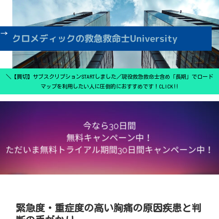
＼【買切】サブスクリプションSTARTしました／現役救急救命士含め「長期」でロード
マップを利用したい人に圧倒的におすすめです！CLICK‼
緊急度・重症度の高い胸痛の原因疾患と判