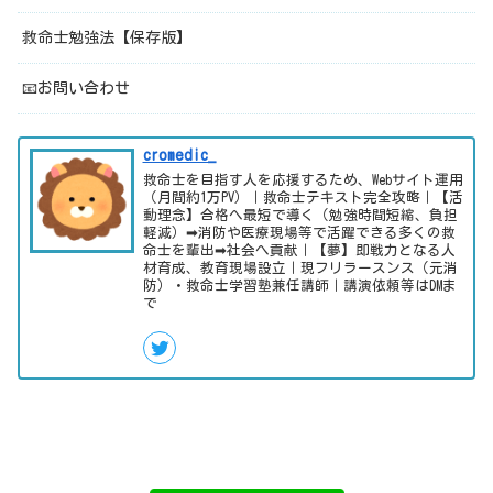
救命士勉強法【保存版】
📧お問い合わせ
cromedic_
救命士を目指す人を応援するため、Webサイト運用
（月間約1万PV）｜救命士テキスト完全攻略｜【活
動理念】合格へ最短で導く（勉強時間短縮、負担
軽減）➡消防や医療現場等で活躍できる多くの救
命士を輩出➡社会へ貢献｜【夢】即戦力となる人
材育成、教育現場設立｜現フリラースンス（元消
防）・救命士学習塾兼任講師｜講演依頼等はDMま
で