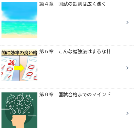
第４章 国試の鉄則は広く浅く
第５章 こんな勉強法はするな‼
第６章 国試合格までのマインド