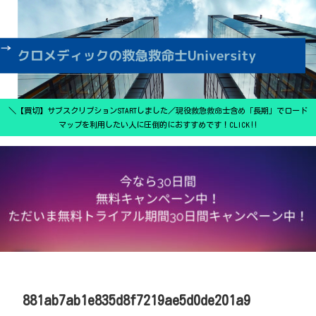
＼【買切】サブスクリプションSTARTしました／現役救急救命士含め「長期」でロード
マップを利用したい人に圧倒的におすすめです！CLICK‼
881ab7ab1e835d8f7219ae5d0de201a9