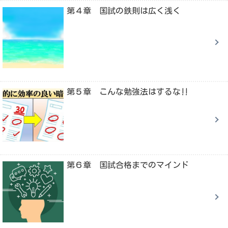
第４章 国試の鉄則は広く浅く
第５章 こんな勉強法はするな‼
第６章 国試合格までのマインド