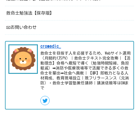
救命士勉強法【保存版】
📧お問い合わせ
cromedic_
救命士を目指す人を応援するため、Webサイト運用
（月間約1万PV）｜救命士テキスト完全攻略｜【活
動理念】合格へ最短で導く（勉強時間短縮、負担
軽減）➡消防や医療現場等で活躍できる多くの救
命士を輩出➡社会へ貢献｜【夢】即戦力となる人
材育成、教育現場設立｜現フリラースンス（元消
防）・救命士学習塾兼任講師｜講演依頼等はDMま
で