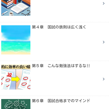
第４章 国試の鉄則は広く浅く
第５章 こんな勉強法はするな‼
第６章 国試合格までのマインド