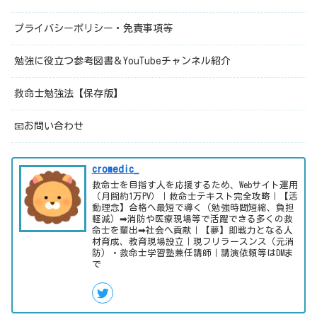
プライバシーポリシー・免責事項等
勉強に役立つ参考図書＆YouTubeチャンネル紹介
救命士勉強法【保存版】
📧お問い合わせ
cromedic_
救命士を目指す人を応援するため、Webサイト運用
（月間約1万PV）｜救命士テキスト完全攻略｜【活
動理念】合格へ最短で導く（勉強時間短縮、負担
軽減）➡消防や医療現場等で活躍できる多くの救
命士を輩出➡社会へ貢献｜【夢】即戦力となる人
材育成、教育現場設立｜現フリラースンス（元消
防）・救命士学習塾兼任講師｜講演依頼等はDMま
で