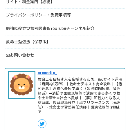
サイト・料金案内【必読】
プライバシーポリシー・免責事項等
勉強に役立つ参考図書＆YouTubeチャンネル紹介
救命士勉強法【保存版】
📧お問い合わせ
cromedic_
救命士を目指す人を応援するため、Webサイト運用
（月間約1万PV）｜救命士テキスト完全攻略｜【活
動理念】合格へ最短で導く（勉強時間短縮、負担
軽減）➡消防や医療現場等で活躍できる多くの救
命士を輩出➡社会へ貢献｜【夢】即戦力となる人
材育成、教育現場設立｜現フリラースンス（元消
防）・救命士学習塾兼任講師｜講演依頼等はDMま
で