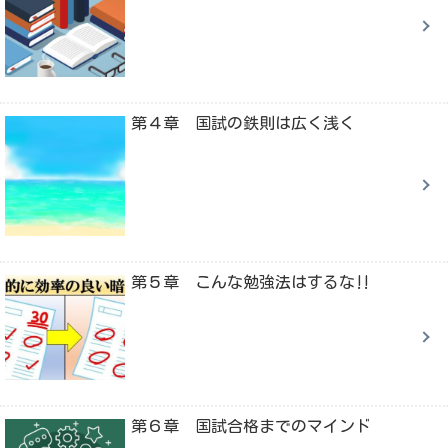
第４章 国試の鉄則は広く浅く
第５章 こんな勉強法はするな‼
第６章 国試合格までのマインド