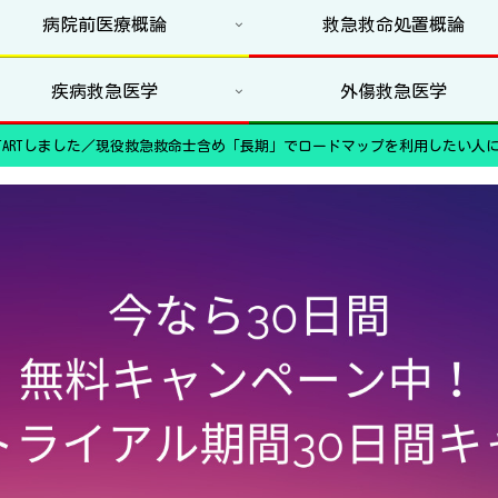
病院前医療概論
救急救命処置概論
疾病救急医学
外傷救急医学
ARTしました／現役救急救命士含め「長期」でロードマップを利用したい人に