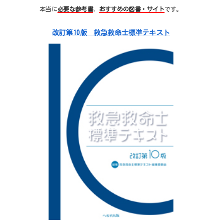
本当に
必要な参考書
，
おすすめの図書・サイト
です。
改訂第10版 救急救命士標準テキスト