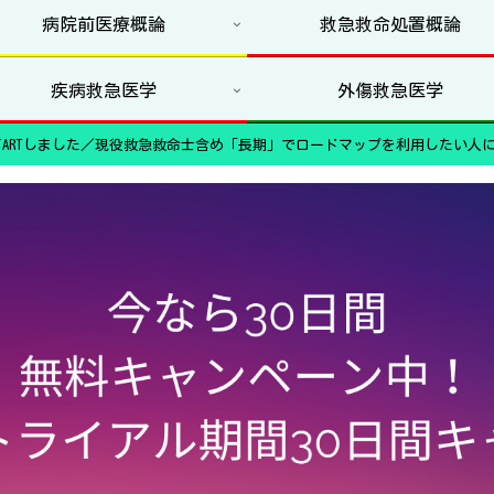
病院前医療概論
救急救命処置概論
疾病救急医学
外傷救急医学
ARTしました／現役救急救命士含め「長期」でロードマップを利用したい人に