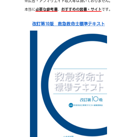
※広告・アフィリエイト収入等は頂いておりません。
本当に
必要な参考書
，
おすすめの図書・サイト
です。
改訂第10版 救急救命士標準テキスト