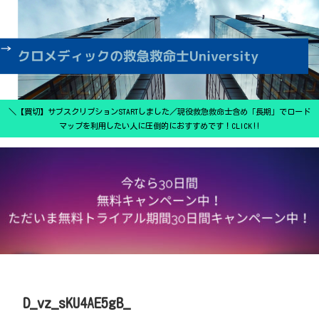
＼【買切】サブスクリプションSTARTしました／現役救急救命士含め「長期」でロード
マップを利用したい人に圧倒的におすすめです！CLICK‼
D_vz_sKU4AE5gB_