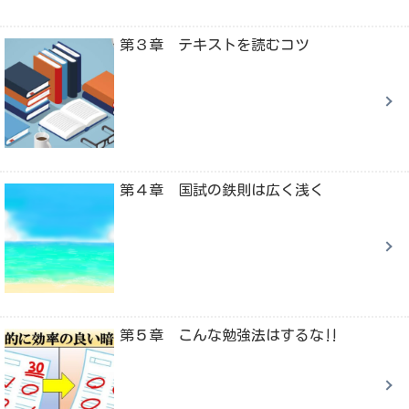
第３章 テキストを読むコツ
第４章 国試の鉄則は広く浅く
第５章 こんな勉強法はするな‼