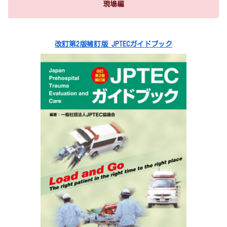
現場編
改訂第2版補訂版 JPTECガイドブック