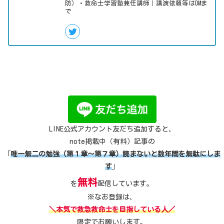
防）・救命士学習塾兼任講師｜講演依頼等はDMま
で
LINE公式アカウント友だち追加すると、
note掲載中（有料）記事の
「
唯一無二の勉強（第１章～第７章）読まないと数年間を無駄にしま
す
」
無料
を
配信しています。
※なお登録は、
＼本気で救急救命士を目指している人／
限定でお願いします。