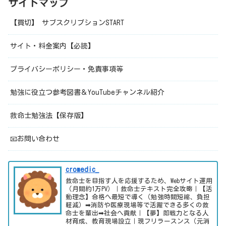
サイトマップ
【買切】 サブスクリプションSTART
サイト・料金案内【必読】
プライバシーポリシー・免責事項等
勉強に役立つ参考図書＆YouTubeチャンネル紹介
救命士勉強法【保存版】
📧お問い合わせ
cromedic_
救命士を目指す人を応援するため、Webサイト運用
（月間約1万PV）｜救命士テキスト完全攻略｜【活
動理念】合格へ最短で導く（勉強時間短縮、負担
軽減）➡消防や医療現場等で活躍できる多くの救
命士を輩出➡社会へ貢献｜【夢】即戦力となる人
材育成、教育現場設立｜現フリラースンス（元消