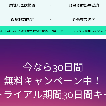
病院前医療概論
救急救命処置概論
疾病救急医学
外傷救急医学
ARTしました／現役救急救命士含め「長期」でロードマップを利用したい人に