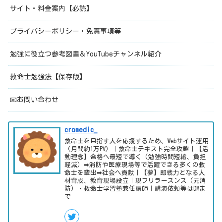
サイト・料金案内【必読】
プライバシーポリシー・免責事項等
勉強に役立つ参考図書＆YouTubeチャンネル紹介
救命士勉強法【保存版】
📧お問い合わせ
cromedic_
救命士を目指す人を応援するため、Webサイト運用
（月間約1万PV）｜救命士テキスト完全攻略｜【活
動理念】合格へ最短で導く（勉強時間短縮、負担
軽減）➡消防や医療現場等で活躍できる多くの救
命士を輩出➡社会へ貢献｜【夢】即戦力となる人
材育成、教育現場設立｜現フリラースンス（元消
防）・救命士学習塾兼任講師｜講演依頼等はDMま
で