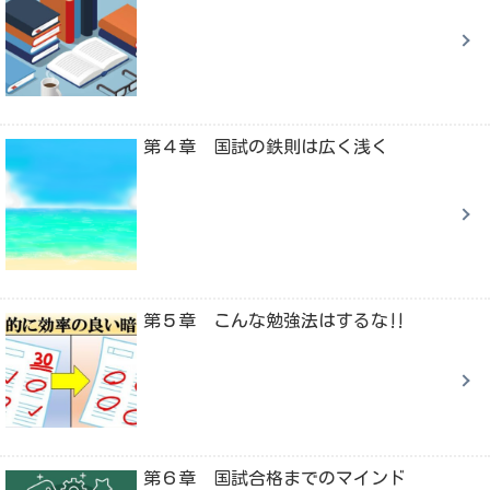
第４章 国試の鉄則は広く浅く
第５章 こんな勉強法はするな‼
第６章 国試合格までのマインド