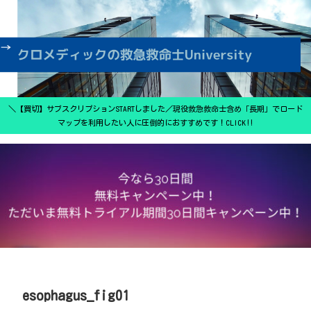
＼【買切】サブスクリプションSTARTしました／現役救急救命士含め「長期」でロード
マップを利用したい人に圧倒的におすすめです！CLICK‼
esophagus_fig01