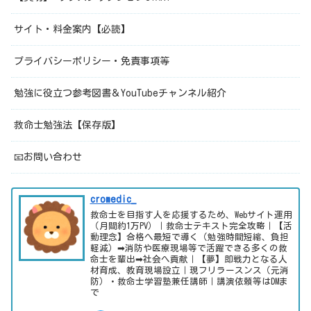
サイト・料金案内【必読】
プライバシーポリシー・免責事項等
勉強に役立つ参考図書＆YouTubeチャンネル紹介
救命士勉強法【保存版】
📧お問い合わせ
cromedic_
救命士を目指す人を応援するため、Webサイト運用
（月間約1万PV）｜救命士テキスト完全攻略｜【活
動理念】合格へ最短で導く（勉強時間短縮、負担
軽減）➡消防や医療現場等で活躍できる多くの救
命士を輩出➡社会へ貢献｜【夢】即戦力となる人
材育成、教育現場設立｜現フリラースンス（元消
防）・救命士学習塾兼任講師｜講演依頼等はDMま
で