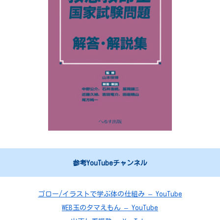
参考YouTubeチャンネル
ゴロー/イラストで学ぶ体の仕組み – YouTube
WEB玉のタマえもん – YouTube