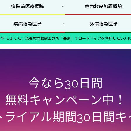
病院前医療概論
救急救命処置概論
疾病救急医学
外傷救急医学
ARTしました／現役救急救命士含め「長期」でロードマップを利用したい人に