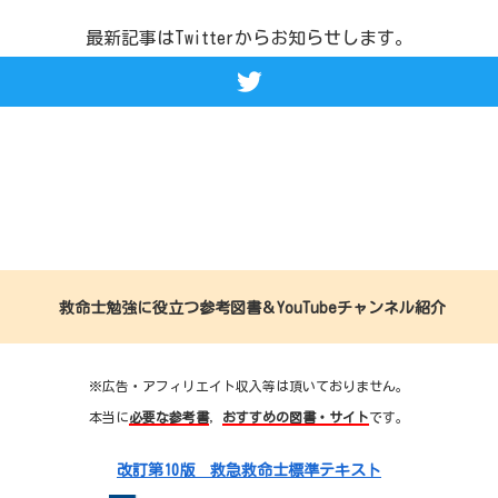
最新記事はTwitterからお知らせします。
救命士勉強に役立つ参考図書＆YouTubeチャンネル紹介
※広告・アフィリエイト収入等は頂いておりません。
本当に
必要な参考書
，
おすすめの図書・サイト
です。
改訂第10版 救急救命士標準テキスト