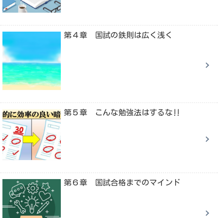
第４章 国試の鉄則は広く浅く
第５章 こんな勉強法はするな‼
第６章 国試合格までのマインド