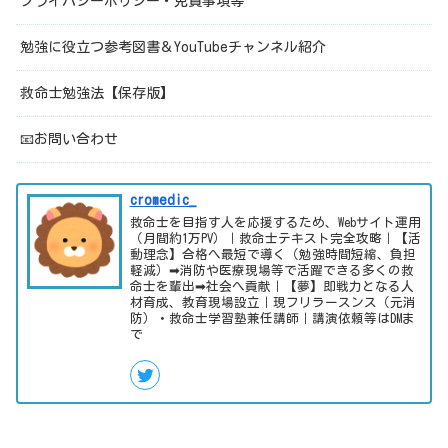
プライバシーポリシー・免責事項等
勉強に役立つ参考図書＆YouTubeチャンネル紹介
救命士勉強法【保存版】
📧お問い合わせ
cromedic_
救命士を目指す人を応援するため、Webサイト運用
（月間約1万PV）｜救命士テキスト完全攻略｜【活
動理念】合格へ最短で導く（勉強時間短縮、負担
軽減）➡消防や医療現場等で活躍できる多くの救
命士を輩出➡社会へ貢献｜【夢】即戦力となる人
材育成、教育現場設立｜現フリラースンス（元消
防）・救命士学習塾兼任講師｜講演依頼等はDMま
で