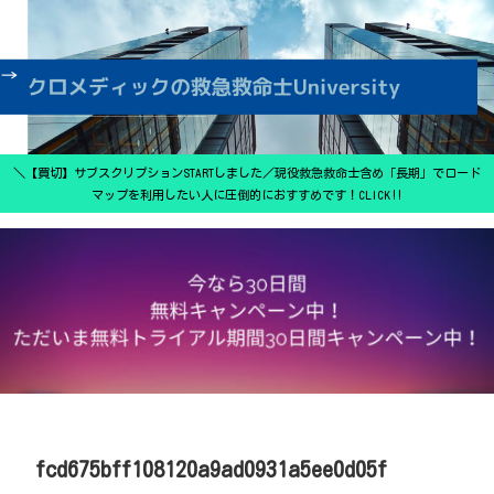
＼【買切】サブスクリプションSTARTしました／現役救急救命士含め「長期」でロード
マップを利用したい人に圧倒的におすすめです！CLICK‼
fcd675bff108120a9ad0931a5ee0d05f