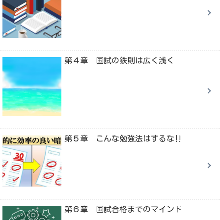
第４章 国試の鉄則は広く浅く
第５章 こんな勉強法はするな‼
第６章 国試合格までのマインド