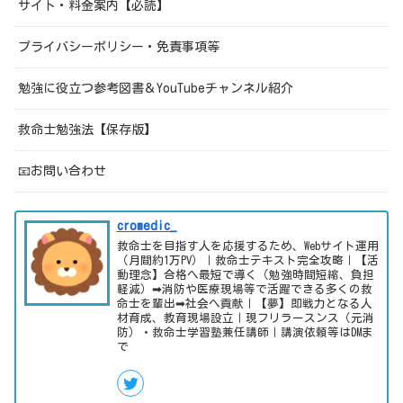
サイト・料金案内【必読】
プライバシーポリシー・免責事項等
勉強に役立つ参考図書＆YouTubeチャンネル紹介
救命士勉強法【保存版】
📧お問い合わせ
cromedic_
救命士を目指す人を応援するため、Webサイト運用
（月間約1万PV）｜救命士テキスト完全攻略｜【活
動理念】合格へ最短で導く（勉強時間短縮、負担
軽減）➡消防や医療現場等で活躍できる多くの救
命士を輩出➡社会へ貢献｜【夢】即戦力となる人
材育成、教育現場設立｜現フリラースンス（元消
防）・救命士学習塾兼任講師｜講演依頼等はDMま
で