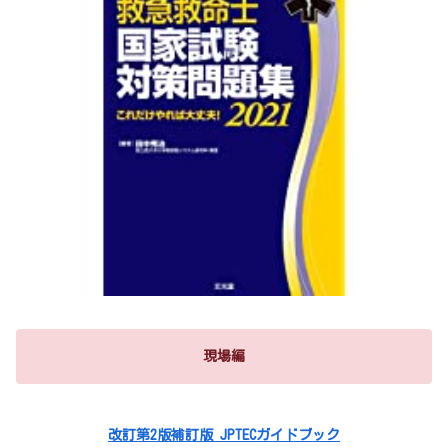
現場編
改訂第2版補訂版 JPTECガイドブック