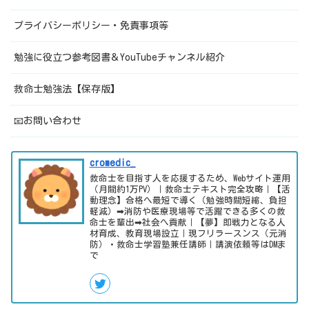
プライバシーポリシー・免責事項等
勉強に役立つ参考図書＆YouTubeチャンネル紹介
救命士勉強法【保存版】
📧お問い合わせ
cromedic_
救命士を目指す人を応援するため、Webサイト運用
（月間約1万PV）｜救命士テキスト完全攻略｜【活
動理念】合格へ最短で導く（勉強時間短縮、負担
軽減）➡消防や医療現場等で活躍できる多くの救
命士を輩出➡社会へ貢献｜【夢】即戦力となる人
材育成、教育現場設立｜現フリラースンス（元消
防）・救命士学習塾兼任講師｜講演依頼等はDMま
で