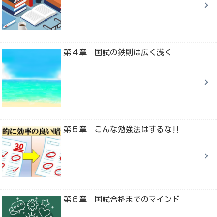
第４章 国試の鉄則は広く浅く
第５章 こんな勉強法はするな‼
第６章 国試合格までのマインド