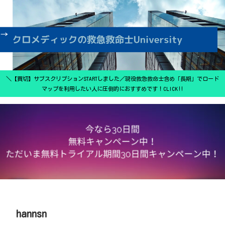
＼【買切】サブスクリプションSTARTしました／現役救急救命士含め「長期」でロード
マップを利用したい人に圧倒的におすすめです！CLICK‼
hannsn