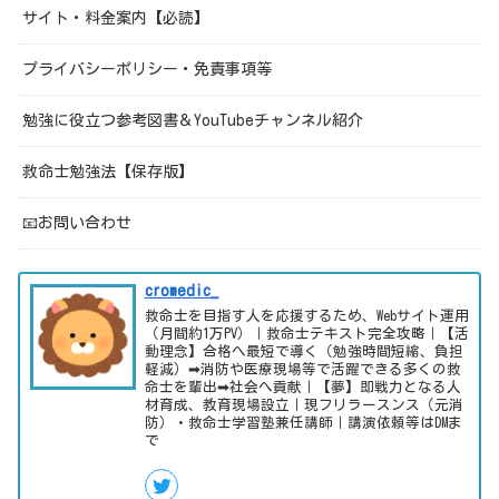
サイト・料金案内【必読】
プライバシーポリシー・免責事項等
勉強に役立つ参考図書＆YouTubeチャンネル紹介
救命士勉強法【保存版】
📧お問い合わせ
cromedic_
救命士を目指す人を応援するため、Webサイト運用
（月間約1万PV）｜救命士テキスト完全攻略｜【活
動理念】合格へ最短で導く（勉強時間短縮、負担
軽減）➡消防や医療現場等で活躍できる多くの救
命士を輩出➡社会へ貢献｜【夢】即戦力となる人
材育成、教育現場設立｜現フリラースンス（元消
防）・救命士学習塾兼任講師｜講演依頼等はDMま
で