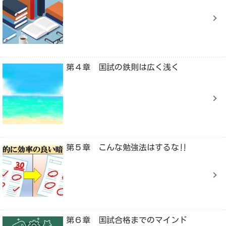
第４章 国試の鉄則は広く浅く
第５章 こんな勉強法はするな‼
第６章 国試合格までのマインド