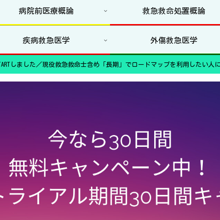
病院前医療概論
救急救命処置概論
疾病救急医学
外傷救急医学
ARTしました／現役救急救命士含め「長期」でロードマップを利用したい人に