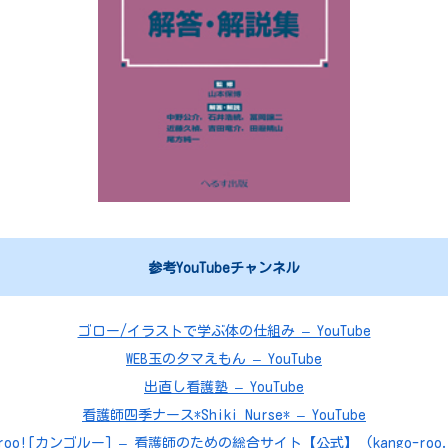
参考YouTubeチャンネル
ゴロー/イラストで学ぶ体の仕組み – YouTube
WEB玉のタマえもん – YouTube
出直し看護塾 – YouTube
看護師四季ナース*Shiki Nurse* – YouTube
roo![カンゴルー] – 看護師のための総合サイト【公式】 (kango-roo.c