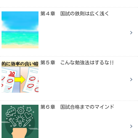
第４章 国試の鉄則は広く浅く
第５章 こんな勉強法はするな‼
第６章 国試合格までのマインド