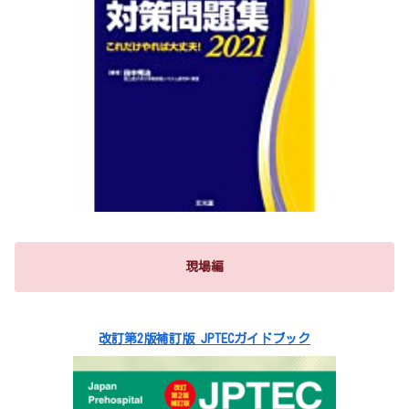
現場編
改訂第2版補訂版 JPTECガイドブック