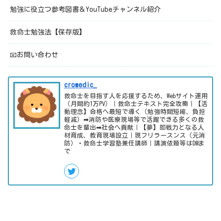
勉強に役立つ参考図書＆YouTubeチャンネル紹介
救命士勉強法【保存版】
📧お問い合わせ
cromedic_
救命士を目指す人を応援するため、Webサイト運用
（月間約1万PV）｜救命士テキスト完全攻略｜【活
動理念】合格へ最短で導く（勉強時間短縮、負担
軽減）➡消防や医療現場等で活躍できる多くの救
命士を輩出➡社会へ貢献｜【夢】即戦力となる人
材育成、教育現場設立｜現フリラースンス（元消
防）・救命士学習塾兼任講師｜講演依頼等はDMま
で