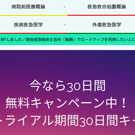
病院前医療概論
救急救命処置概論
疾病救急医学
外傷救急医学
ARTしました／現役救急救命士含め「長期」でロードマップを利用したい人に