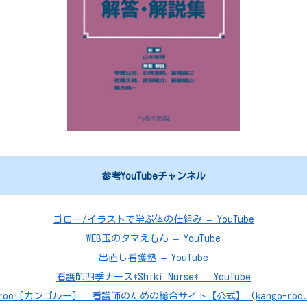
参考YouTubeチャンネル
ゴロー/イラストで学ぶ体の仕組み – YouTube
WEB玉のタマえもん – YouTube
出直し看護塾 – YouTube
看護師四季ナース*Shiki Nurse* – YouTube
roo![カンゴルー] – 看護師のための総合サイト【公式】 (kango-roo.c