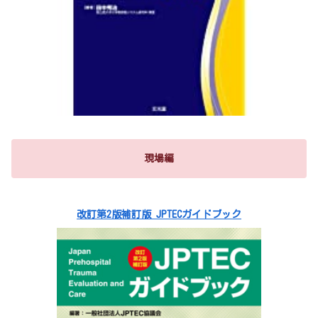
現場編
改訂第2版補訂版 JPTECガイドブック