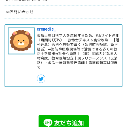
📧お問い合わせ
cromedic_
救命士を目指す人を応援するため、Webサイト運用
（月間約1万PV）｜救命士テキスト完全攻略｜【活
動理念】合格へ最短で導く（勉強時間短縮、負担
軽減）➡消防や医療現場等で活躍できる多くの救
命士を輩出➡社会へ貢献｜【夢】即戦力となる人
材育成、教育現場設立｜現フリラースンス（元消
防）・救命士学習塾兼任講師｜講演依頼等はDMま
で