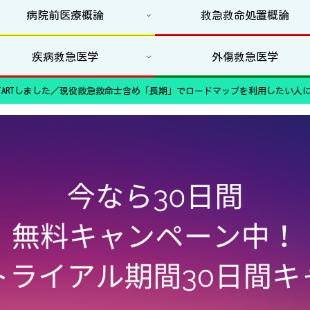
病院前医療概論
救急救命処置概論
疾病救急医学
外傷救急医学
ARTしました／現役救急救命士含め「長期」でロードマップを利用したい人に