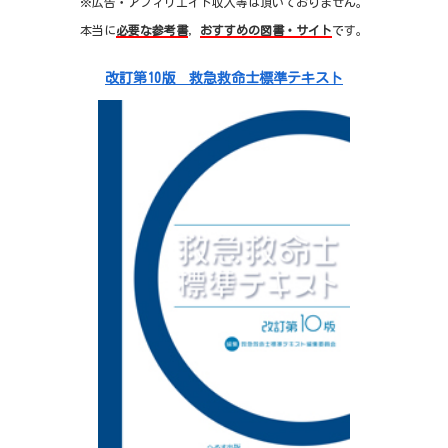
※広告・アフィリエイト収入等は頂いておりません。
本当に
必要な参考書
，
おすすめの図書・サイト
です。
改訂第10版 救急救命士標準テキスト