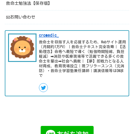
救命士勉強法【保存版】
📧お問い合わせ
cromedic_
救命士を目指す人を応援するため、Webサイト運用
（月間約1万PV）｜救命士テキスト完全攻略｜【活
動理念】合格へ最短で導く（勉強時間短縮、負担
軽減）➡消防や医療現場等で活躍できる多くの救
命士を輩出➡社会へ貢献｜【夢】即戦力となる人
材育成、教育現場設立｜現フリラースンス（元消
防）・救命士学習塾兼任講師｜講演依頼等はDMま
で