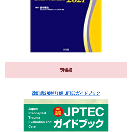
現場編
改訂第2版補訂版 JPTECガイドブック