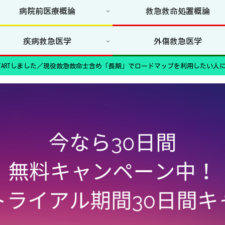
病院前医療概論
救急救命処置概論
疾病救急医学
外傷救急医学
ARTしました／現役救急救命士含め「長期」でロードマップを利用したい人に