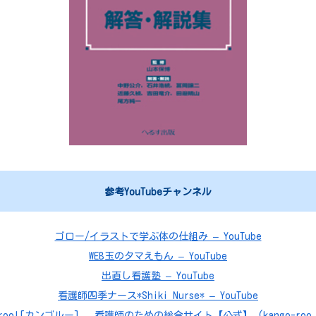
参考YouTubeチャンネル
ゴロー/イラストで学ぶ体の仕組み – YouTube
WEB玉のタマえもん – YouTube
出直し看護塾 – YouTube
看護師四季ナース*Shiki Nurse* – YouTube
roo![カンゴルー] – 看護師のための総合サイト【公式】 (kango-roo.c