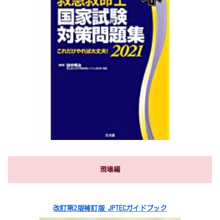
現場編
改訂第2版補訂版 JPTECガイドブック