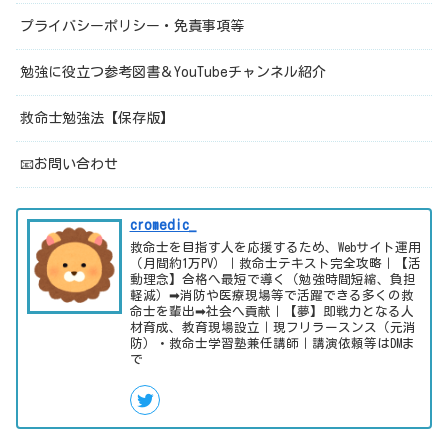
プライバシーポリシー・免責事項等
勉強に役立つ参考図書＆YouTubeチャンネル紹介
救命士勉強法【保存版】
📧お問い合わせ
cromedic_
救命士を目指す人を応援するため、Webサイト運用
（月間約1万PV）｜救命士テキスト完全攻略｜【活
動理念】合格へ最短で導く（勉強時間短縮、負担
軽減）➡消防や医療現場等で活躍できる多くの救
命士を輩出➡社会へ貢献｜【夢】即戦力となる人
材育成、教育現場設立｜現フリラースンス（元消
防）・救命士学習塾兼任講師｜講演依頼等はDMま
で