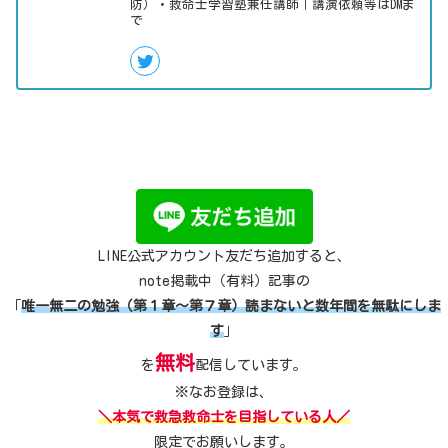
防）・救命士学習塾兼任講師｜講演依頼等はDMま
で
LINE公式アカウント友だち追加すると、
note掲載中（有料）記事の
「
唯一無二の勉強（第１章～第７章）読まないと数年間を無駄にしま
す
」
無料
を
配信しています。
※なお登録は、
＼本気で救急救命士を目指している人／
限定でお願いします。