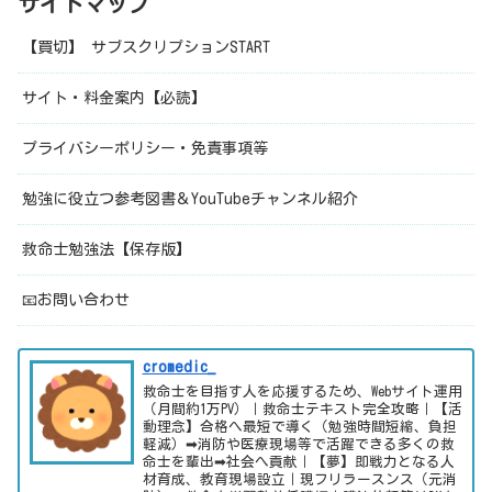
サイトマップ
【買切】 サブスクリプションSTART
サイト・料金案内【必読】
プライバシーポリシー・免責事項等
勉強に役立つ参考図書＆YouTubeチャンネル紹介
救命士勉強法【保存版】
📧お問い合わせ
cromedic_
救命士を目指す人を応援するため、Webサイト運用
（月間約1万PV）｜救命士テキスト完全攻略｜【活
動理念】合格へ最短で導く（勉強時間短縮、負担
軽減）➡消防や医療現場等で活躍できる多くの救
命士を輩出➡社会へ貢献｜【夢】即戦力となる人
材育成、教育現場設立｜現フリラースンス（元消