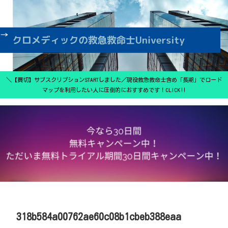
＼【買切】サブスクリプションSTARTしました／現役救急救命士含め「長期」でロード
マップを利用したい人に圧倒的におすすめです！CLICK‼
318b584a00762ae60c08b1cbeb388eaa