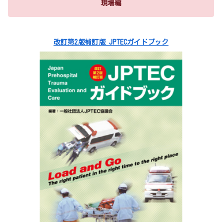
現場編
改訂第2版補訂版 JPTECガイドブック