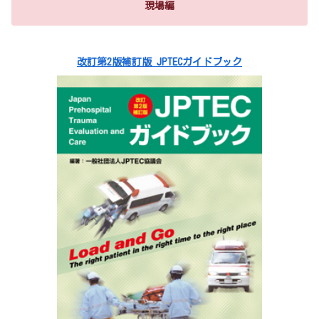
現場編
改訂第2版補訂版 JPTECガイドブック