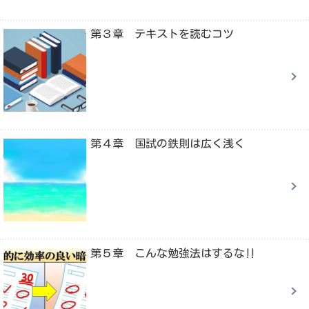
第３章 テキストを読むコツ
第４章 国試の鉄則は広く浅く
第５章 こんな勉強法はするな‼