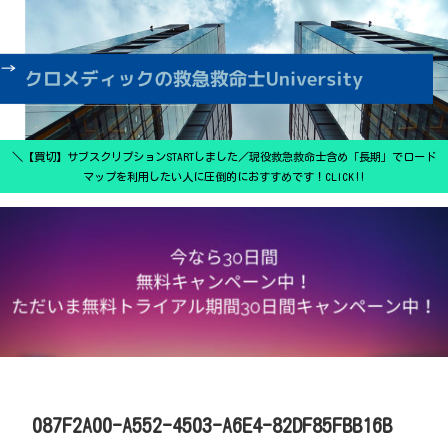
＼【買切】サブスクリプションSTARTしました／現役救急救命士含め「長期」でロード
マップを利用したい人に圧倒的におすすめです！CLICK‼
087F2A00-A552-4503-A6E4-82DF85FBB16B