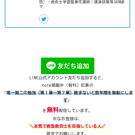
防）・救命士学習塾兼任講師｜講演依頼等はDMま
で
LINE公式アカウント友だち追加すると、
note掲載中（有料）記事の
「
唯一無二の勉強（第１章～第７章）読まないと数年間を無駄にしま
す
」
無料
を
配信しています。
※なお登録は、
＼本気で救急救命士を目指している人／
限定でお願いします。