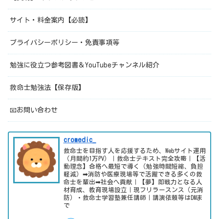
サイト・料金案内【必読】
プライバシーポリシー・免責事項等
勉強に役立つ参考図書＆YouTubeチャンネル紹介
救命士勉強法【保存版】
📧お問い合わせ
cromedic_
救命士を目指す人を応援するため、Webサイト運用
（月間約1万PV）｜救命士テキスト完全攻略｜【活
動理念】合格へ最短で導く（勉強時間短縮、負担
軽減）➡消防や医療現場等で活躍できる多くの救
命士を輩出➡社会へ貢献｜【夢】即戦力となる人
材育成、教育現場設立｜現フリラースンス（元消
防）・救命士学習塾兼任講師｜講演依頼等はDMま
で