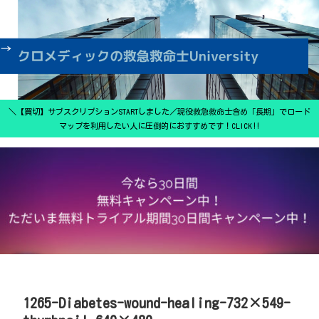
＼【買切】サブスクリプションSTARTしました／現役救急救命士含め「長期」でロード
マップを利用したい人に圧倒的におすすめです！CLICK‼
1265-Diabetes-wound-healing-732×549-