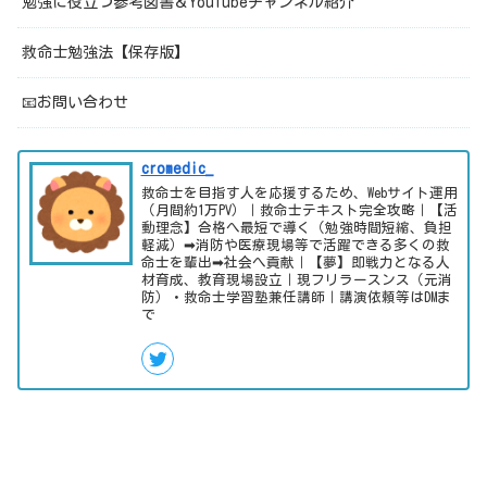
勉強に役立つ参考図書＆YouTubeチャンネル紹介
救命士勉強法【保存版】
📧お問い合わせ
cromedic_
救命士を目指す人を応援するため、Webサイト運用
（月間約1万PV）｜救命士テキスト完全攻略｜【活
動理念】合格へ最短で導く（勉強時間短縮、負担
軽減）➡消防や医療現場等で活躍できる多くの救
命士を輩出➡社会へ貢献｜【夢】即戦力となる人
材育成、教育現場設立｜現フリラースンス（元消
防）・救命士学習塾兼任講師｜講演依頼等はDMま
で