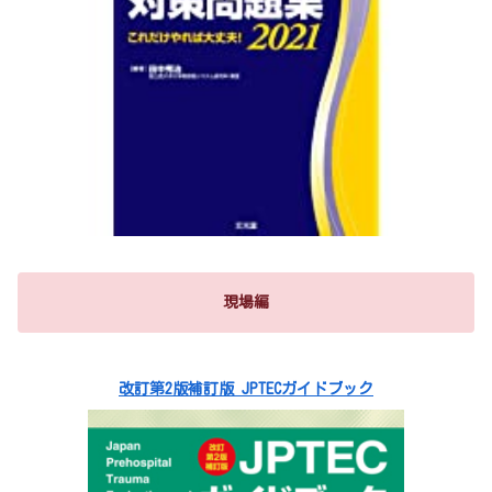
現場編
改訂第2版補訂版 JPTECガイドブック