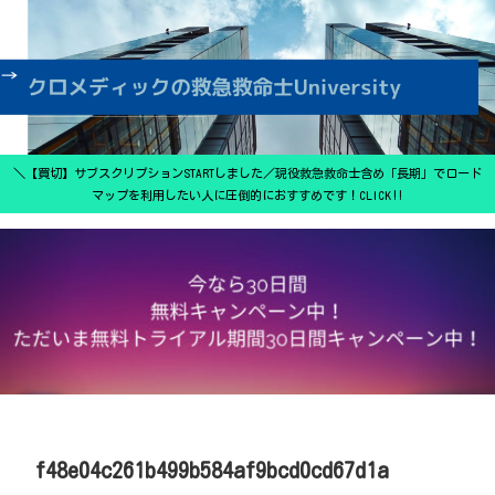
＼【買切】サブスクリプションSTARTしました／現役救急救命士含め「長期」でロード
マップを利用したい人に圧倒的におすすめです！CLICK‼
f48e04c261b499b584af9bcd0cd67d1a