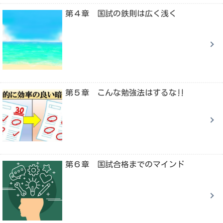
第４章 国試の鉄則は広く浅く
第５章 こんな勉強法はするな‼
第６章 国試合格までのマインド