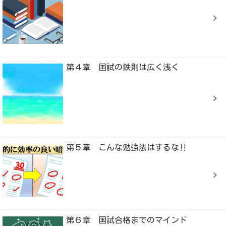
第４章 国試の鉄則は広く浅く
第５章 こんな勉強法はするな‼
第６章 国試合格までのマインド