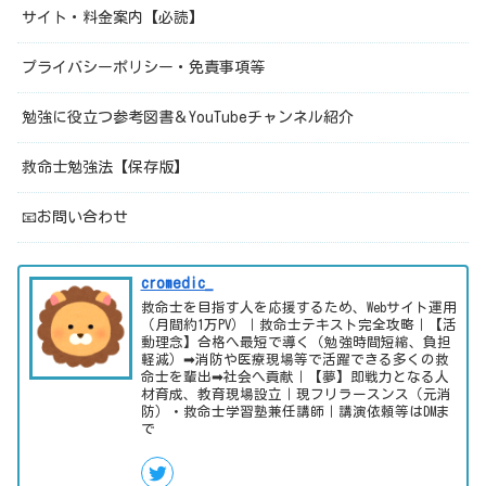
サイト・料金案内【必読】
プライバシーポリシー・免責事項等
勉強に役立つ参考図書＆YouTubeチャンネル紹介
救命士勉強法【保存版】
📧お問い合わせ
cromedic_
救命士を目指す人を応援するため、Webサイト運用
（月間約1万PV）｜救命士テキスト完全攻略｜【活
動理念】合格へ最短で導く（勉強時間短縮、負担
軽減）➡消防や医療現場等で活躍できる多くの救
命士を輩出➡社会へ貢献｜【夢】即戦力となる人
材育成、教育現場設立｜現フリラースンス（元消
防）・救命士学習塾兼任講師｜講演依頼等はDMま
で