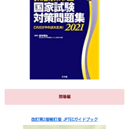
現場編
改訂第2版補訂版 JPTECガイドブック