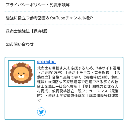
プライバシーポリシー・免責事項等
勉強に役立つ参考図書＆YouTubeチャンネル紹介
救命士勉強法【保存版】
📧お問い合わせ
cromedic_
救命士を目指す人を応援するため、Webサイト運用
（月間約1万PV）｜救命士テキスト完全攻略｜【活
動理念】合格へ最短で導く（勉強時間短縮、負担
軽減）➡消防や医療現場等で活躍できる多くの救
命士を輩出➡社会へ貢献｜【夢】即戦力となる人
材育成、教育現場設立｜現フリラースンス（元消
防）・救命士学習塾兼任講師｜講演依頼等はDMま
で