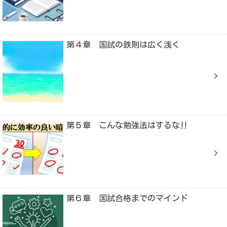
第４章 国試の鉄則は広く浅く
第５章 こんな勉強法はするな‼
第６章 国試合格までのマインド