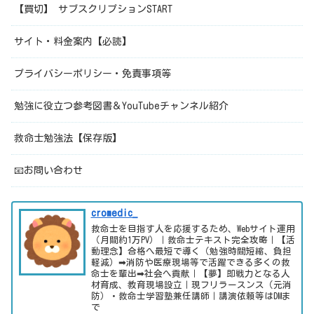
【買切】 サブスクリプションSTART
サイト・料金案内【必読】
プライバシーポリシー・免責事項等
勉強に役立つ参考図書＆YouTubeチャンネル紹介
救命士勉強法【保存版】
📧お問い合わせ
cromedic_
救命士を目指す人を応援するため、Webサイト運用
（月間約1万PV）｜救命士テキスト完全攻略｜【活
動理念】合格へ最短で導く（勉強時間短縮、負担
軽減）➡消防や医療現場等で活躍できる多くの救
命士を輩出➡社会へ貢献｜【夢】即戦力となる人
材育成、教育現場設立｜現フリラースンス（元消
防）・救命士学習塾兼任講師｜講演依頼等はDMま
で