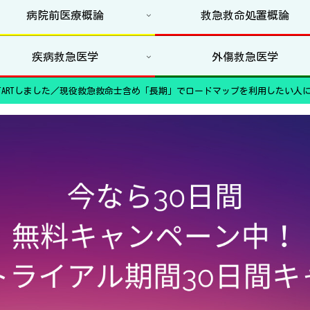
病院前医療概論
救急救命処置概論
疾病救急医学
外傷救急医学
ARTしました／現役救急救命士含め「長期」でロードマップを利用したい人に