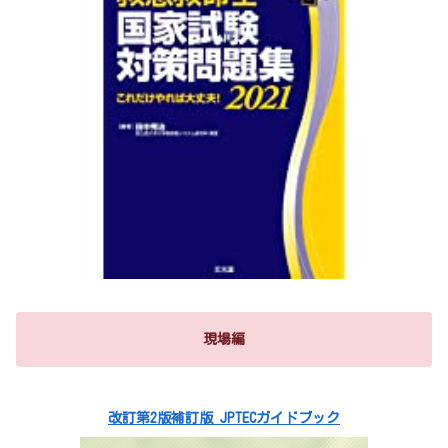
現場編
改訂第2版補訂版 JPTECガイドブック