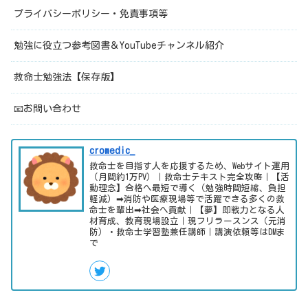
プライバシーポリシー・免責事項等
勉強に役立つ参考図書＆YouTubeチャンネル紹介
救命士勉強法【保存版】
📧お問い合わせ
cromedic_
救命士を目指す人を応援するため、Webサイト運用
（月間約1万PV）｜救命士テキスト完全攻略｜【活
動理念】合格へ最短で導く（勉強時間短縮、負担
軽減）➡消防や医療現場等で活躍できる多くの救
命士を輩出➡社会へ貢献｜【夢】即戦力となる人
材育成、教育現場設立｜現フリラースンス（元消
防）・救命士学習塾兼任講師｜講演依頼等はDMま
で