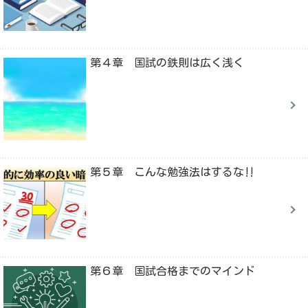
第４章 国試の鉄則は広く浅く
第５章 こんな勉強法はするな‼
第６章 国試合格までのマインド